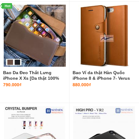
Hot
Bao Da Đeo Thắt Lưng
Bao Ví da thật Hàn Quốc
iPhone X Xs [Da thật 100%
iPhone 8 & iPhone 7- Verus
Handmade-Khacten]
790.000₫
880.000₫