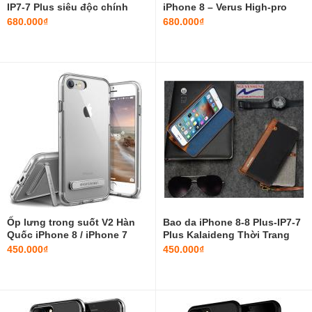
IP7-7 Plus siêu độc chính
iPhone 8 – Verus High-pro
hãng Simon Thor
680.000₫
680.000₫
Ốp lưng trong suốt V2 Hàn
Bao da iPhone 8-8 Plus-IP7-7
Quốc iPhone 8 / iPhone 7
Plus Kalaideng Thời Trang
chính hãng Verus
Giá rẻ
450.000₫
450.000₫