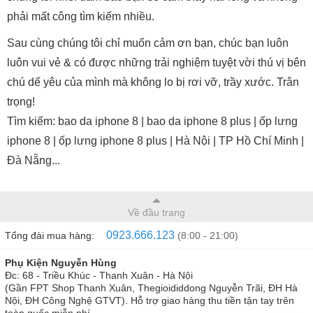
phải mất công tìm kiếm nhiều.
Sau cùng chúng tôi chỉ muốn cảm ơn bạn, chúc bạn luôn
luôn vui vẻ & có được những trải nghiệm tuyệt vời thú vị bên
chú dế yêu của mình mà không lo bị rơi vỡ, trầy xước. Trân
trọng!
Tìm kiếm: bao da iphone 8 | bao da iphone 8 plus | ốp lưng
iphone 8 | ốp lưng iphone 8 plus | Hà Nội | TP Hồ Chí Minh |
Đà Nẵng...
Về đầu trang
0923.666.123
Tổng đài mua hàng:
(8:00 - 21:00)
Phụ Kiện Nguyễn Hùng
Đc: 68 - Triều Khúc - Thanh Xuân - Hà Nội
(Gần FPT Shop Thanh Xuân, Thegioididdong Nguyễn Trãi, ĐH Hà
Nội, ĐH Công Nghệ GTVT). Hỗ trợ giao hàng thu tiền tận tay trên