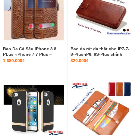
Bao Da Cá Sấu iPhone 8 8
Bao da rút da thật cho IP7-7-
PLus -iPhone 7 7 Plus –
8-Plus-iP6, 6S-Plus chính
GusTell chính hãng
hãng iCarer
1.680.000₫
820.000₫