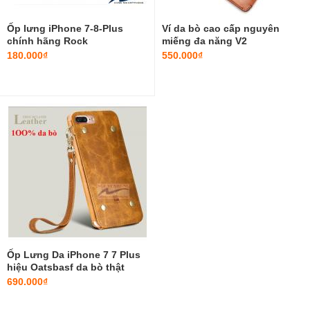
Ốp lưng iPhone 7-8-Plus
Ví da bò cao cấp nguyên
chính hãng Rock
miếng đa năng V2
180.000₫
550.000₫
Ốp Lưng Da iPhone 7 7 Plus
hiệu Oatsbasf da bò thật
1OO%
690.000₫