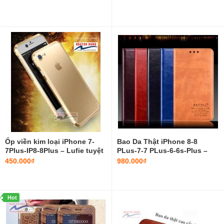
Ốp viền kim loại iPhone 7-
Bao Da Thật iPhone 8-8
7Plus-IP8-8Plus – Lufie tuyệt
PLus-7-7 PLus-6-6s-Plus –
đẹp
PAYPAL 2 mặt
450.000₫
980.000₫
Hot