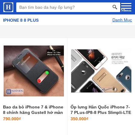
Danh Mục
IPHONE 8 8 PLUS
Bao da bò iPhone 7 & iPhone
Ốp lưng Hàn Quốc iPhone 7-
8 chính hãng Gustell hở màn
7 PLus-IP8-8 Plus Slimpli-LTE
hình
chính hãng Verus
790.000₫
350.000₫