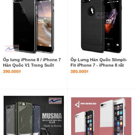
Ốp lưng iPhone 8 / iPhone 7
Ốp Lưng Hàn Quốc Slimpli-
Hàn Quốc V1 Trong Suốt
Fit iPhone 7 - iPhone 8 rất
Chính Hãng Verus
mềm mỏng
390.000₫
380.000₫