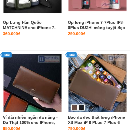
Ốp Lưng Hàn Quốc
Ốp lưng iPhone 7-7Plus-IP8-
MATCHNINE cho iPhone 7-
8Plus DUZHI mỏng tuyệt đẹp
7plus-8-8-PLus Mềm dẻo
360.000₫
290.000₫
Mới
Mới
Ví dài nhiều ngăn đa năng -
Bao da đeo thắt lưng iPhone
Da Thật 100% cho IPhone,
XS Max-iP 8 PLus-7 Plus-6
Samsung
Plus [da thật 100%]
950.000₫
790.000₫