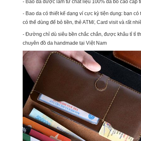
- Bao da được làm từ chất liệu 100% da bò cao cấp t
- Bao da có thiết kế dạng ví cực kỳ tiện dụng: bạn có 
có thể dùng để bỏ tiền, thẻ ATM/, Card visit và rất nh
- Đường chỉ dù siêu bền chắc chắn, được khâu tỉ tỉ t
chuyên đồ da handmade tại Việt Nam