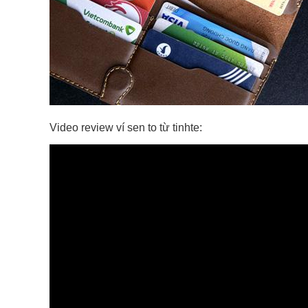
Video review ví sen to từ tinhte: