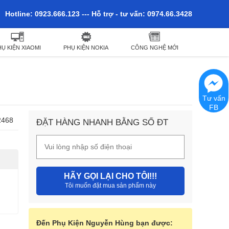
Hotline: 0923.666.123 --- Hỗ trợ - tư vấn: 0974.66.3428
HỤ KIỆN XIAOMI
PHỤ KIỆN NOKIA
CÔNG NGHỆ MỚI
Tư vấn
FB
2468
ĐẶT HÀNG NHANH BẰNG SỐ ĐT
HÃY GỌI LẠI CHO TÔI!!!
Tôi muốn đặt mua sản phẩm này
Đến Phụ Kiện Nguyễn Hùng bạn được: