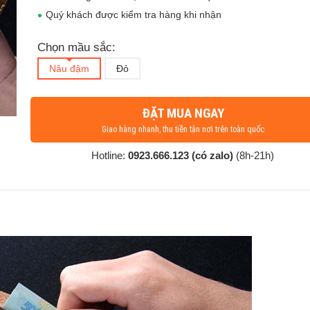
Quý khách được kiểm tra hàng khi nhận
Chọn mầu sắc:
Nâu đậm
Đỏ
ĐẶT MUA NGAY
Giao hàng nhanh, thu tiền tận nơi trên toàn quốc
Hotline:
0923.666.123 (có zalo)
(8h-21h)