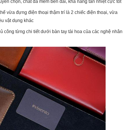
uyển chọn, chất da mềm bền dai, khả nẳng tản nhiệt cực tốt
thể vừa đựng điện thoại thậm trí là 2 chiếc điện thoại, vừa
iều vật dụng khác
hủ công từng chi tiết dưới bàn tay tài hoa của các nghệ nhân