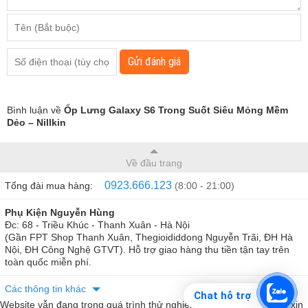
Gửi đánh giá
Bình luận về
Ốp Lưng Galaxy S6 Trong Suốt Siêu Mỏng Mềm
Dẻo – Nillkin
Về đầu trang
0923.666.123
Tổng đài mua hàng:
(8:00 - 21:00)
Phụ Kiện Nguyễn Hùng
Đc: 68 - Triều Khúc - Thanh Xuân - Hà Nội
(Gần FPT Shop Thanh Xuân, Thegioididdong Nguyễn Trãi, ĐH Hà
Nội, ĐH Công Nghệ GTVT). Hỗ trợ giao hàng thu tiền tận tay trên
toàn quốc miễn phí.
Các thông tin khác
Chat hỗ trợ
Website vẫn đang trong quá trình thử nghiệm. Nếu phát hiện lỗi gì xin