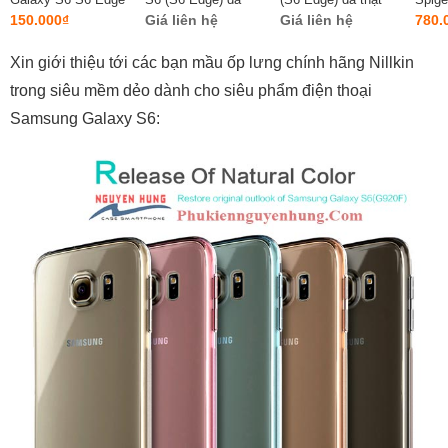
chính hãng I-...
thật cao cấp
chính hãng Veru...
có vi
150.000₫
Giá liên hệ
Giá liên hệ
780.
Xin giới thiệu tới các bạn mầu ốp lưng chính hãng Nillkin
trong siêu mềm dẻo dành cho siêu phẩm điện thoại
Samsung Galaxy S6: