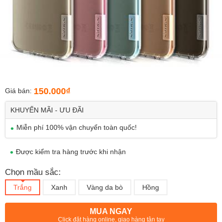
150.000₫
Giá bán:
KHUYẾN MÃI - ƯU ĐÃI
Miễn phí 100% vận chuyển toàn quốc!
Được kiểm tra hàng trước khi nhận
Chọn mầu sắc:
Trắng
Xanh
Vàng da bò
Hồng
MUA NGAY
Click đặt hàng online, giao hàng tận tay