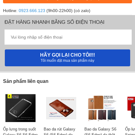
Hotline:
0923.666.123
(9h00-22h00) (có zalo)
ĐẶT HÀNG NHANH BẰNG SỐ ĐIỆN THOẠI
HÃY GỌI LẠI CHO TÔI!!!
Tôi muốn đặt mua sản phẩm này
Sản phẩm liên quan
Ốp lưng trong suốt
Bao da rút Galaxy
Bao da Galaxy S6
Ốp lư
Galaxy S6 S6 Edge
S6 (S6 Edge) da
(S6 Edge) da thật
Spige