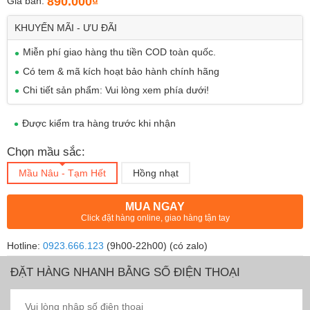
890.000₫
Giá bán:
KHUYẾN MÃI - ƯU ĐÃI
Miễn phí giao hàng thu tiền COD toàn quốc.
Có tem & mã kích hoạt bảo hành chính hãng
Chi tiết sản phẩm: Vui lòng xem phía dưới!
Được kiểm tra hàng trước khi nhận
Chọn mầu sắc:
Mầu Nâu - Tạm Hết
Hồng nhạt
MUA NGAY
Click đặt hàng online, giao hàng tận tay
Hotline:
0923.666.123
(9h00-22h00) (có zalo)
ĐẶT HÀNG NHANH BẰNG SỐ ĐIỆN THOẠI