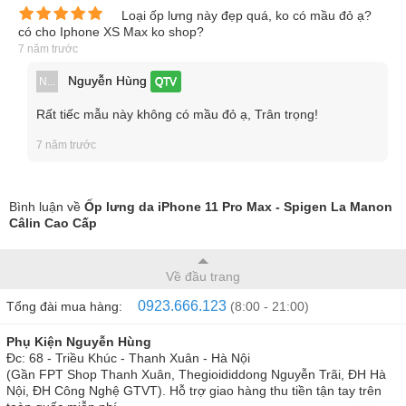
Loại ốp lưng này đẹp quá, ko có mầu đỏ ạ?
có cho Iphone XS Max ko shop?
7 năm trước
Nguyễn Hùng
N...
QTV
Rất tiếc mẫu này không có mầu đỏ ạ, Trân trọng!
7 năm trước
Bình luận về
Ốp lưng da iPhone 11 Pro Max - Spigen La Manon
Câlin Cao Cấp
Về đầu trang
0923.666.123
Tổng đài mua hàng:
(8:00 - 21:00)
Phụ Kiện Nguyễn Hùng
Đc: 68 - Triều Khúc - Thanh Xuân - Hà Nội
(Gần FPT Shop Thanh Xuân, Thegioididdong Nguyễn Trãi, ĐH Hà
Nội, ĐH Công Nghệ GTVT). Hỗ trợ giao hàng thu tiền tận tay trên