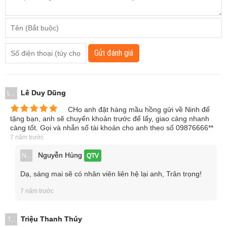
Gửi đánh giá
Lê Duy Dũng
L...
CHo anh đặt hàng mầu hồng gửi về Ninh để
tặng bạn, anh sẽ chuyển khoản trước để lấy, giao càng nhanh
càng tốt. Gọi và nhắn số tài khoản cho anh theo số 09876666**
7 năm trước
Nguyễn Hùng
N...
QTV
Dạ, sáng mai sẽ có nhân viên liên hệ lại anh, Trân trọng!
7 năm trước
Triệu Thanh Thúy
T...