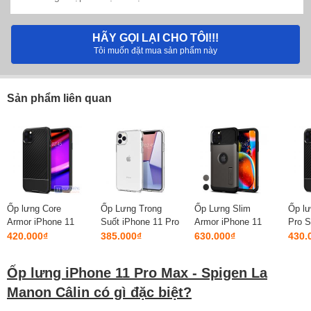
HÃY GỌI LẠI CHO TÔI!!!
Tôi muốn đặt mua sản phẩm này
Sản phẩm liên quan
Ốp lưng Core
Ốp Lưng Trong
Ốp Lưng Slim
Ốp lư
Armor iPhone 11
Suốt iPhone 11 Pro
Armor iPhone 11
Pro S
Pro Max - Spigen
Max - Spigen
Pro Max - Spigen
Armor
420.000₫
385.000₫
630.000₫
430.
mềm ...
Liqu...
thươ...
Ốp lưng iPhone 11 Pro Max - Spigen La
Manon Câlin có gì đặc biệt?