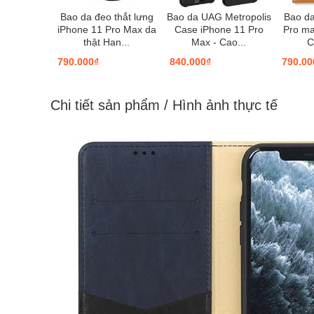
Bao da đeo thắt lưng
Bao da UAG Metropolis
Bao da
iPhone 11 Pro Max da
Case iPhone 11 Pro
Pro ma
thật Han...
Max - Cao...
C
790.000₫
840.000₫
790.00
Chi tiết sản phẩm / Hình ảnh thực tế