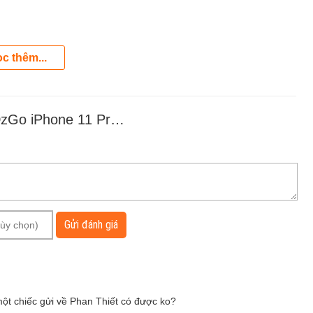
c thêm...
 Tuyệt Đẹp - Có khe bỏ thẻ
Gửi đánh giá
t chiếc gửi về Phan Thiết có được ko?