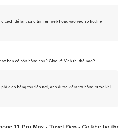
g cách để lại thông tin trên web hoặc vào vào só hotline
ax bạn có sẵn hàng chư? Giao về Vinh thì thế nào?
hí giao hàng thu tiền nơi, anh được kiểm tra hàng trước khi
hone 11 Pro Max - Tuyệt Đẹp - Có khe bỏ thẻ