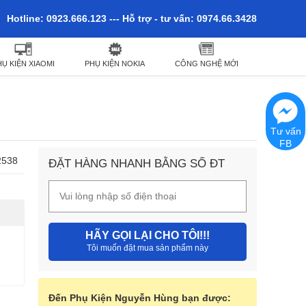
Hotline: 0923.666.123 --- Hỗ trợ - tư vấn: 0974.66.3428
HỤ KIỆN XIAOMI
PHỤ KIỆN NOKIA
CÔNG NGHỆ MỚI
Tư vấn
FB
2538
ĐẶT HÀNG NHANH BẰNG SỐ ĐT
HÃY GỌI LẠI CHO TÔI!!!
Tôi muốn đặt mua sản phẩm này
Đến Phụ Kiện Nguyễn Hùng bạn được: