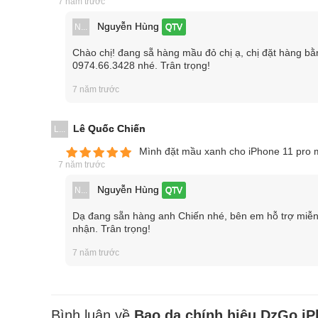
7 năm trước
Nguyễn Hùng
N...
QTV
Chào chị! đang sẵ hàng mầu đỏ chị ạ, chị đặt hàng bằn
0974.66.3428 nhé. Trân trọng!
7 năm trước
Lê Quốc Chiến
L...
Mình đặt mầu xanh cho iPhone 11 pro m
7 năm trước
Nguyễn Hùng
N...
QTV
Dạ đang sẵn hàng anh Chiến nhé, bên em hỗ trợ miễn p
nhận. Trân trọng!
7 năm trước
Bình luận về
Bao da chính hiệu DzGo iP